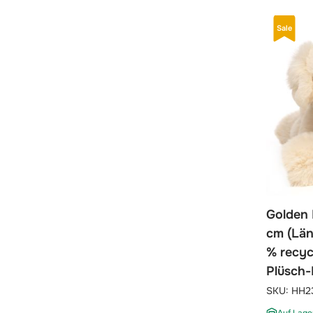
Sale
Golden R
cm (Län
% recyc
Plüsch
SKU:
HH2