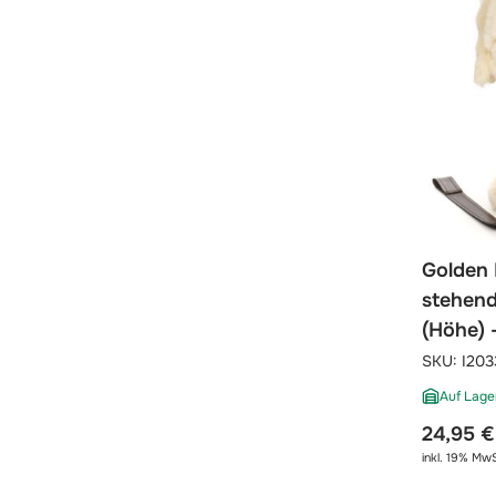
Golden 
stehend
(Höhe) 
SKU:
I203
Auf Lage
24,95 €
inkl. 19% MwS