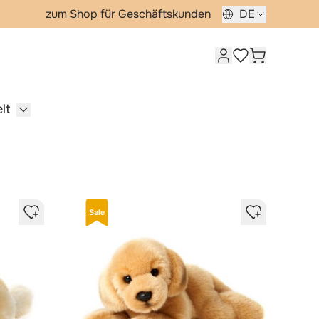
zum Shop für Geschäftskunden
DE
Kundenkonto
Warenkorb
Meine Wunschlis
lt
e Tiere category
for Vögel category
Show submenu for Wasserwelt category
Sale