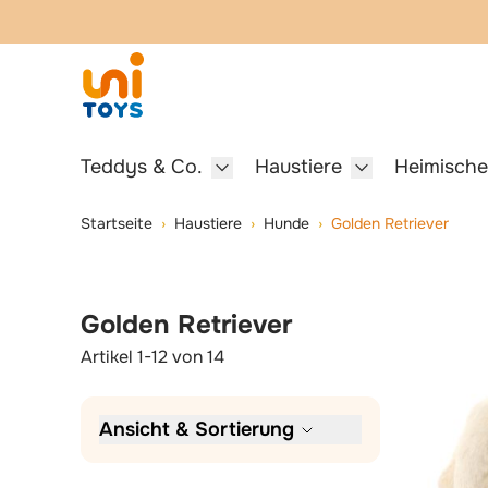
Springe zum Hauptinhalt
Springe zur Suche
Teddys & Co.
Haustiere
Heimische
Show submenu for Teddys & Co.
Show submenu f
Skip to Product Filters
Skip to Product List
Startseite
›
Haustiere
›
Hunde
›
Golden Retriever
Golden Retriever
Artikel
1
-
12
von
14
Ansicht & Sortierung