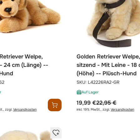
Retriever Welpe,
Golden Retriever Welpe
 - 24 cm (Länge) --
sitzend - Mit Leine - 18
-Hund
(Höhe) -- Plüsch-Hund
62
SKU:
L42226RA2-GR
r
Auf Lager
sonderpreis
regulärer preis
19,99 €
22,95 €
t.
,
zzgl.
Versandkosten
inkl. 19% MwSt.
,
zzgl.
Versandkosten