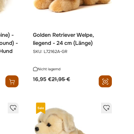
ine) -
Golden Retriever Welpe,
ound) -
liegend - 24 cm (Länge)
-Hund
SKU:
L72162A-GR
Nicht lagernd
sonderpreis
regulärer preis
16,95 €
21,95 €
Sale