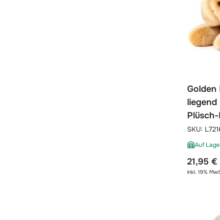
Golden 
liegend
Plüsch
SKU:
L721
Auf Lage
21,95 €
inkl. 19% MwS