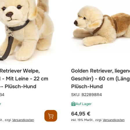
Retriever Welpe,
Golden Retriever, liegen
 - Mit Leine - 22 cm
Geschirr) - 60 cm (Läng
-- Plüsch-Hund
Plüsch-Hund
34
SKU:
B22898R4
r
Auf Lager
64,95 €
t.
,
zzgl.
Versandkosten
inkl. 19% MwSt.
,
zzgl.
Versandkosten