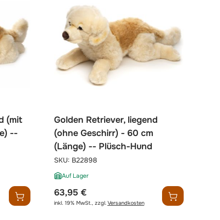
d (mit
Golden Retriever, liegend
e) --
(ohne Geschirr) - 60 cm
(Länge) -- Plüsch-Hund
SKU:
B22898
Auf Lager
63,95 €
inkl. 19% MwSt.
,
zzgl.
Versandkosten