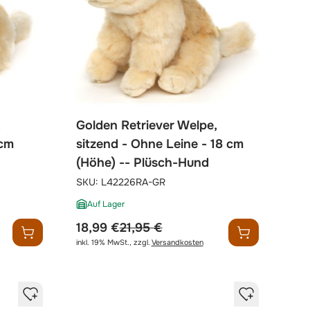
,
Golden Retriever Welpe,
 cm
sitzend - Ohne Leine - 18 cm
(Höhe) -- Plüsch-Hund
SKU:
L42226RA-GR
Auf Lager
sonderpreis
regulärer preis
18,99 €
21,95 €
inkl. 19% MwSt.
,
zzgl.
Versandkosten