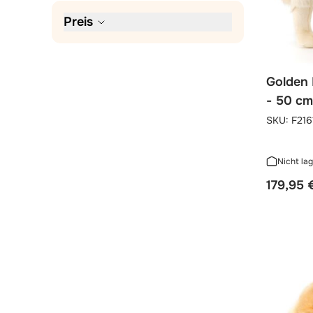
Preis
Golden 
- 50 cm
SKU:
F216
Nicht la
179,95 