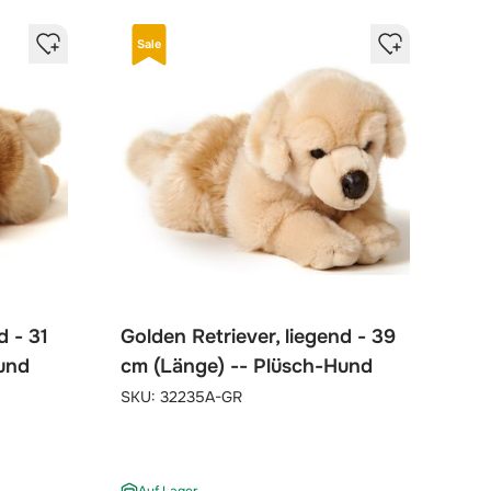
Sale
d - 31
Golden Retriever, liegend - 39
und
cm (Länge) -- Plüsch-Hund
SKU:
32235A-GR