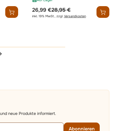
Auf Lager
sonderpreis
regulärer preis
26,99 €
28,95 €
inkl. 19% MwSt.
,
zzgl.
Versandkosten
erade die Seite
und neue Produkte informiert.
Abonnieren