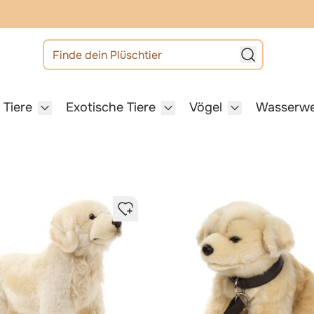
Finde dein Plüschtier
 Tiere
Exotische Tiere
Vögel
Wasserwe
 category
or Haustiere category
Show submenu for Heimische Tiere category
Show submenu for Exotisch
Show submenu 