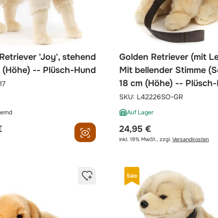
Retriever 'Joy', stehend
Golden Retriever (mit Le
 (Höhe) -- Plüsch-Hund
Mit bellender Stimme (S
18 cm (Höhe) -- Plüsch
17
SKU:
L42226SO-GR
gernd
Auf Lager
€
24,95 €
inkl. 19% MwSt.
,
zzgl.
Versandkosten
Sale