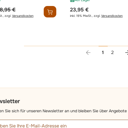
r
Auf Lager
eis
egulärer preis
18,95 €
23,95 €
t.
,
zzgl.
Versandkosten
inkl. 19% MwSt.
,
zzgl.
Versandkosten
Sie lesen g
Seite
1
2
sletter
n Sie sich für unseren Newsletter an und bleiben Sie über Angebote 
iladresse