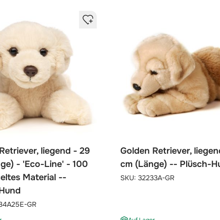
etriever, liegend - 29
Golden Retriever, liegen
ge) - 'Eco-Line' - 100
cm (Länge) -- Plüsch-H
eltes Material --
SKU:
32233A-GR
-Hund
34A25E-GR